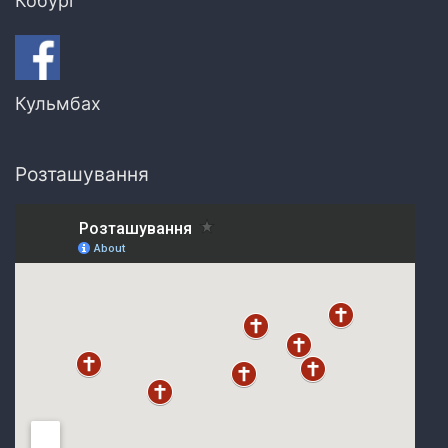
Кобург
Кульмбах
Розташування