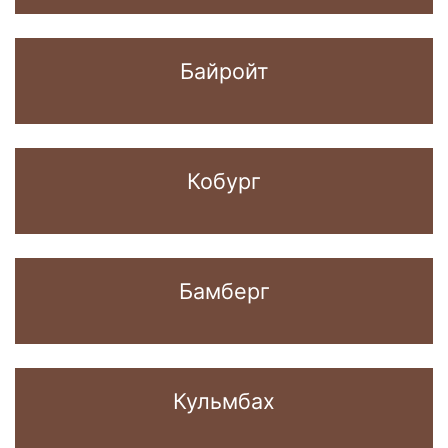
Байройт
Кобург
Бамберг
Кульмбах