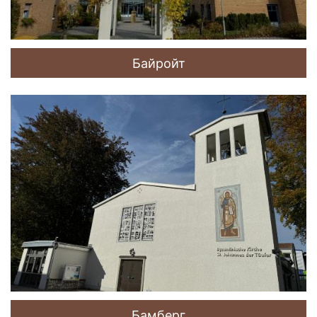
Байройт
Бамберг