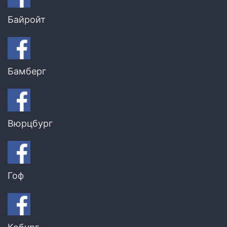
Байройт
Бамберг
Вюрцбург
Гоф