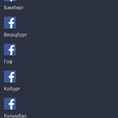
Бамберг
Вюрцбург
Гоф
Кобург
Кульмбах