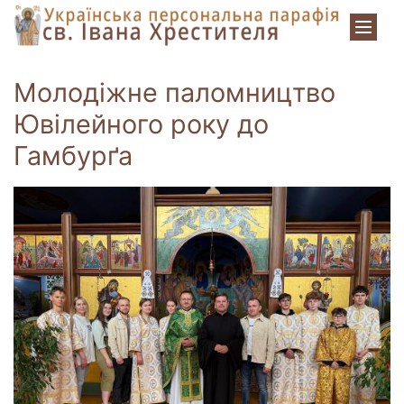
Zum Inhalt springen
Молодіжне паломництво
Ювілейного року до
Гамбурґа