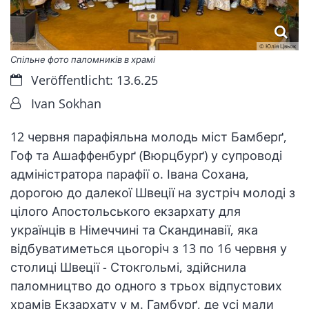
© Юлія Цвьок
Спільне фото паломників в храмі
Datum:
Veröffentlicht: 13.6.25
Von:
Ivan Sokhan
12 червня парафіяльна молодь міст Бамберґ,
Гоф та Ашаффенбурґ (Вюрцбурґ) у супроводі
адміністратора парафії о. Івана Сохана,
дорогою до далекої Швеції на зустріч молоді з
цілого Апостольського екзархату для
українців в Німеччині та Скандинавії, яка
відбуватиметься цьогоріч з 13 по 16 червня у
столиці Швеції - Стокгольмі, здійснила
паломництво до одного з трьох відпустових
храмів Екзархату у м. Гамбурґ, де усі мали