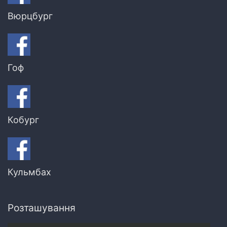
Вюрцбург
Гоф
Кобург
Кульмбах
Розташування