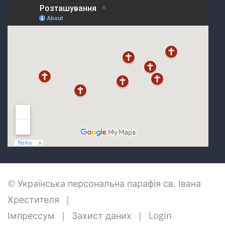
© Українська персональна парафія св. Івана
Хрестителя
Імпрессум
Захист даних
Login