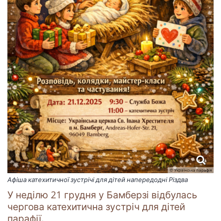
© Українська парафія
Афіша катехитичної зустрічі для дітей напередодні Різдва
У неділю 21 грудня у Бамберзі відбулась
чергова катехитична зустріч для дітей
парафії.