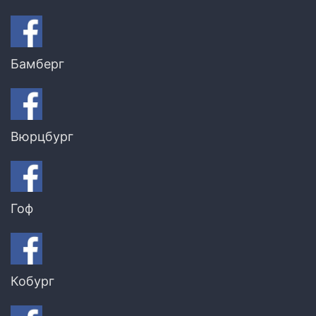
Бамберг
Вюрцбург
Гоф
Кобург