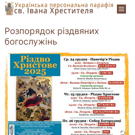
Zum Inhalt springen
Розпорядок різдвяних
богослужінь