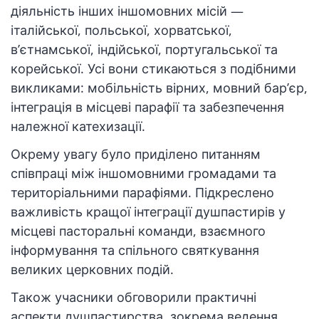
діяльність інших іншомовних місій —
італійської, польської, хорватської,
в’єтнамської, індійської, португальської та
корейської. Усі вони стикаються з подібними
викликами: мобільність вірних, мовний бар’єр,
інтеграція в місцеві парафії та забезпечення
належної катехизації.
Окрему увагу було приділено питанням
співпраці між іншомовними громадами та
територіальними парафіями. Підкреслено
важливість кращої інтеграції душпастирів у
місцеві пасторальні команди, взаємного
інформування та спільного святкування
великих церковних подій.
Також учасники обговорили практичні
аспекти душпастирства, зокрема ведення