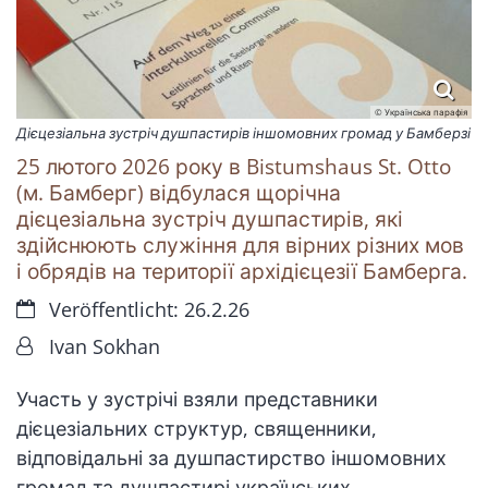
© Українська парафія
Дієцезіальна зустріч душпастирів іншомовних громад у Бамберзі
25 лютого 2026 року в Bistumshaus St. Otto
(м. Бамберг) відбулася щорічна
дієцезіальна зустріч душпастирів, які
здійснюють служіння для вірних різних мов
і обрядів на території архідієцезії Бамберга.
Datum:
Veröffentlicht: 26.2.26
Von:
Ivan Sokhan
Участь у зустрічі взяли представники
дієцезіальних структур, священники,
відповідальні за душпастирство іншомовних
громад та душпастирі українських