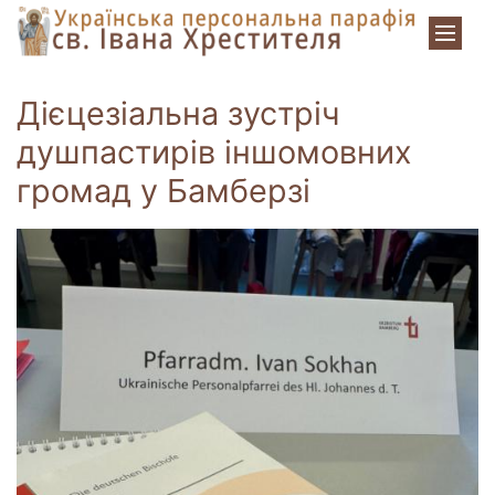
Zum Inhalt springen
Дієцезіальна зустріч
душпастирів іншомовних
громад у Бамберзі