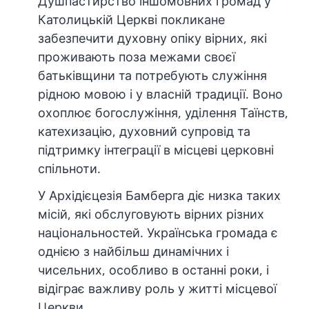
Душпастирство іншомовних громад у
Католицькій Церкві покликане
забезпечити духовну опіку вірних, які
проживають поза межами своєї
батьківщини та потребують служіння
рідною мовою і у власній традиції. Воно
охоплює богослужіння, уділення Таїнств,
катехизацію, духовний супровід та
підтримку інтеграції в місцеві церковні
спільноти.
У Архідієцезія Бамберга діє низка таких
місій, які обслуговують вірних різних
національностей. Українська громада є
однією з найбільш динамічних і
чисельних, особливо в останні роки, і
відіграє важливу роль у житті місцевої
Церкви.