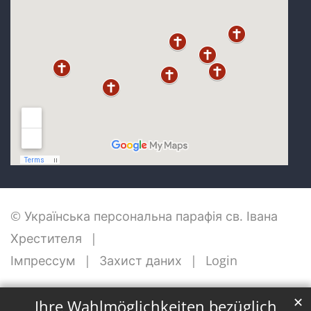
© Українська персональна парафія св. Івана
Хрестителя
Імпрессум
Захист даних
Login
✕
Ihre Wahlmöglichkeiten bezüglich