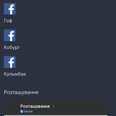
Гоф
Кобург
Кульмбах
Розташування