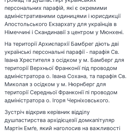
персональних парафій, які є окремими
адміністративними одиницями і юрисдикції
Апостольського Екзархату для українців в
Німеччині і Скандинавії з центром у Мюнхені.
На території Архиєпархії Бамбрег діють дві
українські персональні парафії - парафія Св.
Івана Хрестителя з осідком у м. Бамберг для
території Верхньої Франконії під проводом
адміністратора о. Івана Сохана, та парафія Св.
Миколая з осідком у м. Нюрнберг для
території Середньої Франконії пі проводом
адміністратора о. Ігоря Черніховського.
Зустріч відкрив керівник відділу
душпастирства архідієцезії домкапітуляр
Мартін Емґе, який наголосив на важливості