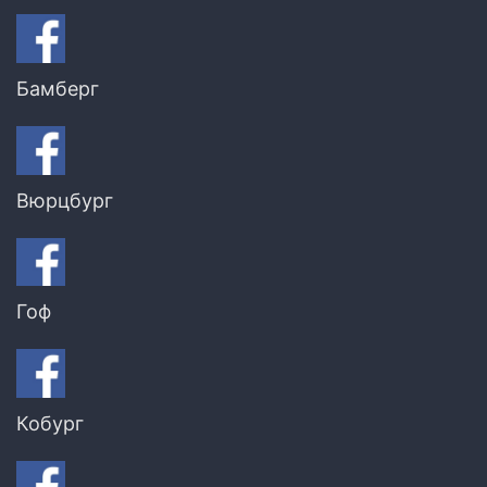
Бамберг
Вюрцбург
Гоф
Кобург