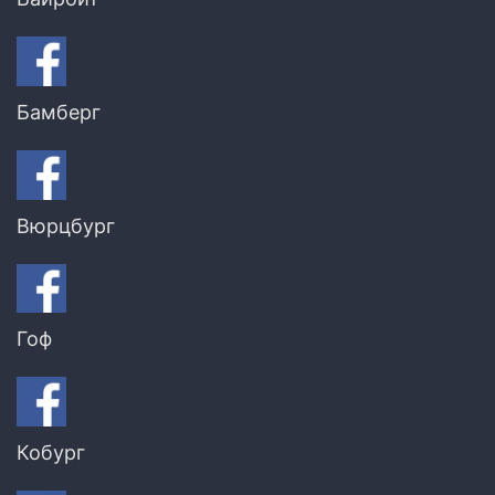
Бамберг
Вюрцбург
Гоф
Кобург